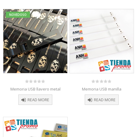
NOVEDOSO
0
0
Memoria USB llavero metal
Memoria USB manilla
out
out
of
of
READ MORE
READ MORE
5
5