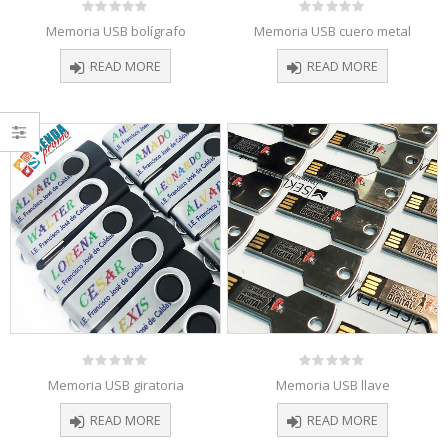
0
0
Memoria USB bolígrafo
Memoria USB cuero metal
out
out
of
of
READ MORE
READ MORE
5
5
0
0
Memoria USB giratoria
Memoria USB llave
out
out
of
of
READ MORE
READ MORE
5
5