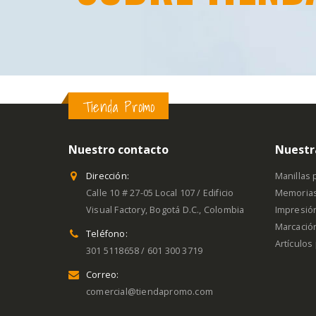
Tienda Promo
Nuestro contacto
Nuestr
Dirección:
Manillas p
Calle 10 # 27-05 Local 107 / Edificio
Memoria
Visual Factory, Bogotá D.C., Colombia
Impresió
Marcación
Teléfono:
Artículo
301 5118658 / 601 300 3719
Correo:
comercial@tiendapromo.com