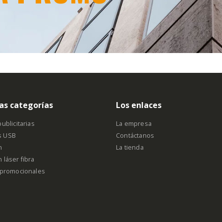
as categorías
Los enlaces
ublicitarias
La empresa
s USB
Contáctanos
n
La tienda
 láser fibra
s promocionales