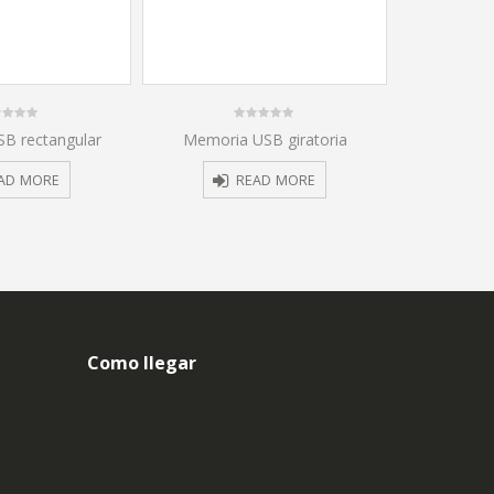
NOVEDOSO
0
B rectangular
Memoria USB giratoria
Memoria U
out
of
5
AD MORE
READ MORE
Como llegar