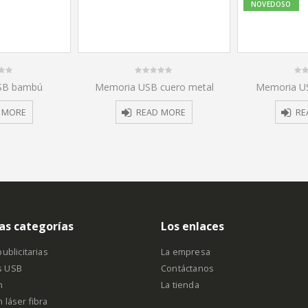
NOVEDOSO
0
0
SB bambú
Memoria USB cuero metal
Memoria US
out
out
of
of
5
5
 MORE
READ MORE
RE
as categorías
Los enlaces
ublicitarias
La empresa
s USB
Contáctanos
n
La tienda
 láser fibra