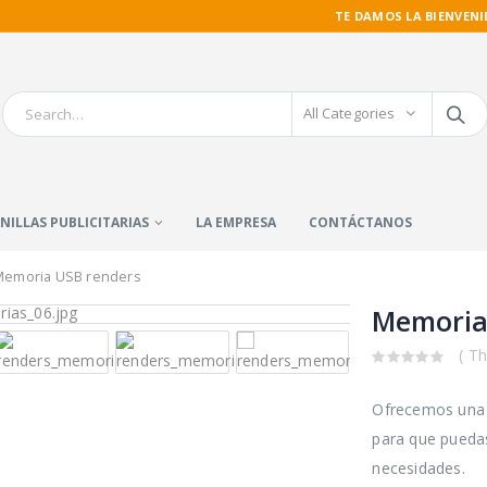
TE DAMOS LA BIENVENI
All Categories
NILLAS PUBLICITARIAS
LA EMPRESA
CONTÁCTANOS
Memoria USB renders
Memoria
( Th
0
out
of
Ofrecemos una 
5
para que pueda
necesidades.