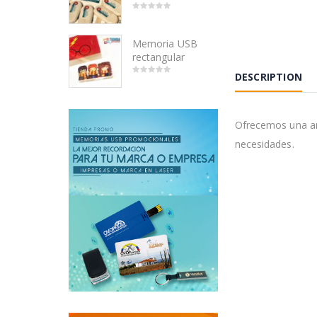
0
out
of
Memoria USB
5
rectangular
DESCRIPTION
0
out
of
5
Ofrecemos una am
necesidades.