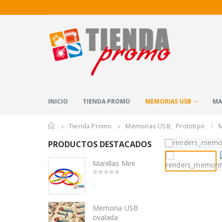
INICIO
TIENDA PROMO
MEMORIAS USB
MA
Home
Tienda Promo
Memorias USB
,
Prototipo
PRODUCTOS DESTACADOS
Manillas Mini
0
out
of
5
Memoria USB
ovalada